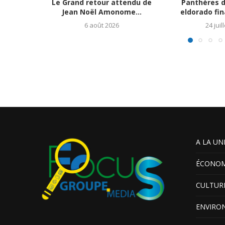
Le Grand retour attendu de
Panthères d
Jean Noël Amonome...
eldorado fin
6 août 2026
24 juil
A LA UN
ÉCONOM
CULTUR
ENVIRO