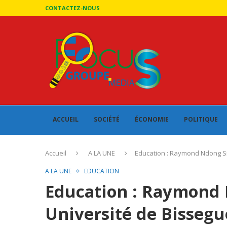
CONTACTEZ-NOUS
ACCUEIL
SOCIÉTÉ
ÉCONOMIE
POLITIQUE
Accueil
A LA UNE
Education : Raymond Ndong Sim
A LA UNE
EDUCATION
Education : Raymond 
Université de Bissegu