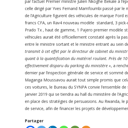
par l’actuel Premier ministre Julien Nkoghe Bekale à l’
celle dirigé par Yves Fernand Mamfoumbi passé par le m
de l’Agriculture figurent des véhicules de marque Ford e
francs CFA, un Rav4 nouveau modèle standard, 3 pick-u
Prado Tx , haut de gamme, 1 Pajero premier modèle sta
véhicules aurait été officiellement constaté après la pas
entre le ministre sortant et le ministre entrant au sein 
transmit à cet effet par le directeur de cabinet du mini
quant à la quantification du matériel roulant. Près de 10 
effectivement disparu du parking du ministère »
, a rench
dernier par l’inspection générale de service et sommé de r
Maganga Moussavou aurait tout simple promis que cela se
ces voitures, le Bureau du SYNPA convie l’ensemble de 
janvier 2019 qui se tiendra au hall du ministère de l’Agr
en place des stratégies de persuasions. Au Rwanda, le 
de service, afin de financer les projets de développe
Partager