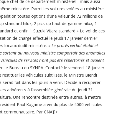
époque chef de ce département ministériel mais aussi
ême ministère. Parmi les voitures volées au ministère
xpédition toutes options d’une valeur de 72 millions de
p standard hilux, 2 pick-up haut de gamme hilux, 1
ndard et enfin 1 Suzuki Vitara standard
»
Le vol de ces
sation de charge effectué le jeudi 17 janvier dernier
des locaux dudit ministère.
« Le procès-verbal établi et
stre sortant au nouveau ministre comportait des anomalies
véhicules de services n’ont pas été répertoriés et avaient
éri le Bureau du SYNPA. Contacté le vendredi 18 janvier
estituer les véhicules subtilisés, le Ministre Biendi
rait fait dans les jours à venir. Décidé à récupérer
ses adhérents à l’assemblée générale du jeudi 31
iculture. Une rencontre destinée entre autres, à mettre
président Paul Kagamé a vendu plus de 4000 véhicules
ment communautaire. Par CNA]]>