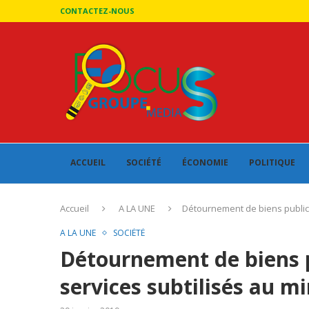
CONTACTEZ-NOUS
ACCUEIL
SOCIÉTÉ
ÉCONOMIE
POLITIQUE
Accueil
A LA UNE
Détournement de biens publics 
A LA UNE
SOCIÉTÉ
Détournement de biens p
services subtilisés au mi