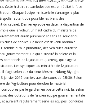
Dix véhicules destinés aux administratifs du ministère se
ce.
C
ette histoire rocambolesque est en réalité la face
ration. Chaque équipe ministérielle s’arrange le plus
spolier autant que possible les biens des
 du cabinet. Dernier épisode en date, la disparition de
 semble que le voleur, un haut cadre du ministère de
 gouvernement aurait purement et sans se soucier du
) véhicules de service. Ce larcin est devenu monnaie
Il semble qu’à la primature, des véhicules auraient
eau gouvernement. Ce qui a suscité la colère et la
personnels de l’agriculture (SYNPA), qui exige la
istration. Les syndiqués au ministère de l’Agriculture
l. Il s’agit selon eux du sieur Mesmin Ndong Biyogho,
13 janvier 2019 dernier, aux alentours de 23h30. Selon
ère de l’Agriculture pour dérober le matériel
ts corroborés par le gardien en poste cette nuit-là, selon
 sont des dotations de l’ancien équipe gouvernementale
et auraient régulièrement servi les équipes conduites