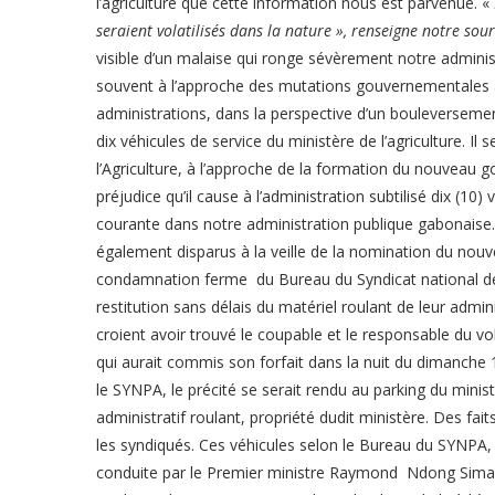
l’agriculture que cette information nous est parvenue. «
seraient volatilisés dans la nature », renseigne notre sour
visible d’un malaise qui ronge sévèrement notre administ
souvent à l’approche des mutations gouvernementales à 
administrations, dans la perspective d’un bouleversement
dix véhicules de service du ministère de l’agriculture. Il
l’Agriculture, à l’approche de la formation du nouveau
préjudice qu’il cause à l’administration subtilisé dix (10
courante dans notre administration publique gabonaise. 
également disparus à la veille de la nomination du nouv
condamnation ferme du Bureau du Syndicat national des 
restitution sans délais du matériel roulant de leur admin
croient avoir trouvé le coupable et le responsable du vo
qui aurait commis son forfait dans la nuit du dimanche 
le SYNPA, le précité se serait rendu au parking du minist
administratif roulant, propriété dudit ministère. Des fai
les syndiqués. Ces véhicules selon le Bureau du SYNPA,
conduite par le Premier ministre Raymond Ndong Sima, 