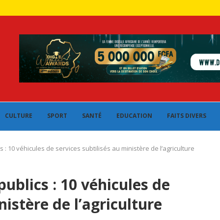
CULTURE
SPORT
SANTÉ
EDUCATION
FAITS DIVERS
: 10 véhicules de services subtilisés au ministère de l’agriculture
ublics : 10 véhicules de
nistère de l’agriculture