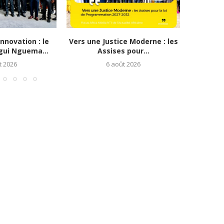
nnovation : le
Vers une Justice Moderne : les
TAKAD To
gui Nguema...
Assises pour...
le G
t 2026
6 août 2026