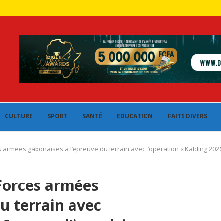
CULTURE
SPORT
SANTÉ
EDUCATION
FAITS DIVERS
 armées gabonaises à l’épreuve du terrain avec l’opération « Kalding 2026
 Forces armées
u terrain avec