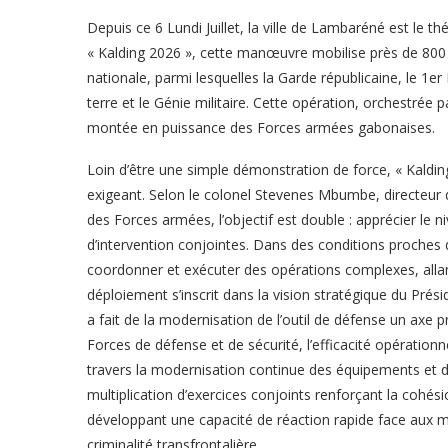
Depuis ce 6 Lundi Juillet, la ville de Lambaréné est le t
« Kalding 2026 », cette manœuvre mobilise près de 800 mi
nationale, parmi lesquelles la Garde républicaine, le 1
terre et le Génie militaire. Cette opération, orchestrée 
montée en puissance des Forces armées gabonaises.
Loin d’être une simple démonstration de force, « Kald
exigeant. Selon le colonel Stevenes Mbumbe, directeur
des Forces armées, l’objectif est double : apprécier le 
d’intervention conjointes. Dans des conditions proches de 
coordonner et exécuter des opérations complexes, allan
déploiement s’inscrit dans la vision stratégique du Prés
a fait de la modernisation de l’outil de défense un axe 
Forces de défense et de sécurité, l’efficacité opérationne
travers la modernisation continue des équipements et des
multiplication d’exercices conjoints renforçant la cohési
développant une capacité de réaction rapide face aux m
criminalité transfrontalière.