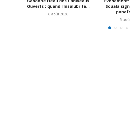
Gabon/le Fléau des Caniveaux
Évènement: 
Ouverts : quand l’Insalubrité...
Souala signe
panafri
6 août 2026
5 aoû