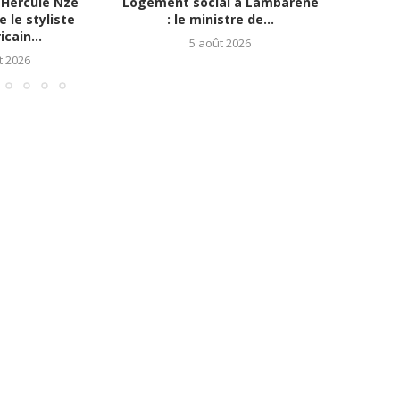
Hercule Nze
Logement social à Lambaréné
Apothéo
 le styliste
: le ministre de...
Ab
cain...
5 août 2026
t 2026