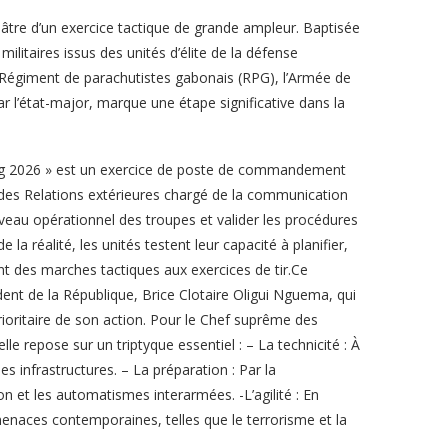
héâtre d’un exercice tactique de grande ampleur. Baptisée
litaires issus des unités d’élite de la défense
er Régiment de parachutistes gabonais (RPG), l’Armée de
par l’état-major, marque une étape significative dans la
ing 2026 » est un exercice de poste de commandement
 des Relations extérieures chargé de la communication
niveau opérationnel des troupes et valider les procédures
la réalité, les unités testent leur capacité à planifier,
t des marches tactiques aux exercices de tir.Ce
ident de la République, Brice Clotaire Oligui Nguema, qui
prioritaire de son action. Pour le Chef suprême des
lle repose sur un triptyque essentiel : – La technicité : À
 infrastructures. – La préparation : Par la
on et les automatismes interarmées. -L’agilité : En
enaces contemporaines, telles que le terrorisme et la