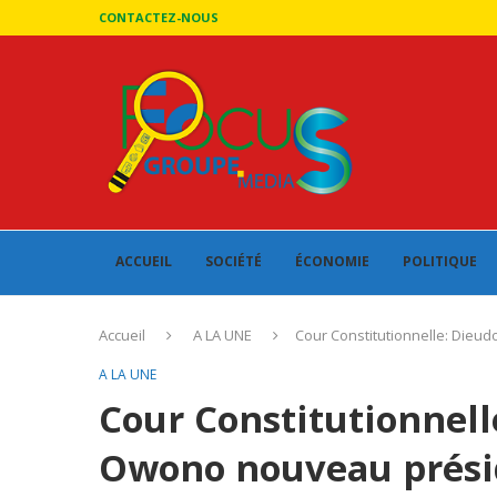
CONTACTEZ-NOUS
ACCUEIL
SOCIÉTÉ
ÉCONOMIE
POLITIQUE
Accueil
A LA UNE
Cour Constitutionnelle: Die
A LA UNE
Cour Constitutionnel
Owono nouveau présid