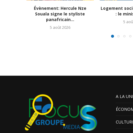
Évènement: Hercule Nze
Logement soci
Souala signe le styliste
: le mini
panafricain...
5 aoû
5 août 2026
A LA UN
ÉCONOM
CULTUR