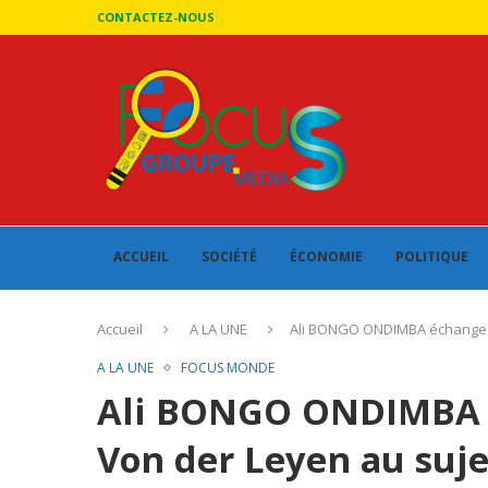
CONTACTEZ-NOUS
ACCUEIL
SOCIÉTÉ
ÉCONOMIE
POLITIQUE
Accueil
A LA UNE
Ali BONGO ONDIMBA échange a
A LA UNE
FOCUS MONDE
Ali BONGO ONDIMBA é
Von der Leyen au suje