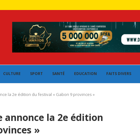
CULTURE
SPORT
SANTÉ
EDUCATION
FAITS DIVERS
nce la 2e édition du festival « Gabon 9 provinces »
e annonce la 2e édition
ovinces »