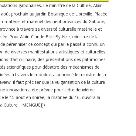
ulations gabonaises. Le ministre de la Culture, Alain
août prochain au jardin Botanique de Libreville. Placée
 immatériel et matériel des neuf provinces du Gabon»,
vince à travers sa diversité culturelle matérielle et
sée. Pour Alain-Claude Bilie-By-Nze, ministre de la
t de pérenniser ce concept qui par le passé a connu un
ion de diverses manifestations artistiques et culturelles.
ns d’art culinaire, des présentations des patrimoines
vités scientifiques pour débattre des mécanismes de
nées à travers le monde», a annoncé le ministre de la
ew. Il faut préciser que la vulgarisation de la culture
 une innovation a été prévue pour cette deuxième
e le 15 août en soirée, la matinée du 16, ouvrira la
e la Culture. MENGUE]]>