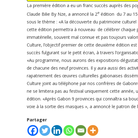
La première édition a eu un franc succès auprès des pop
e
Claude Bilie By Nze, a annoncé la 2
édition du 7 au 15 
sous le thème : «A la découverte du patrimoine culturel
cette édition permettra à nouveau de célébrer chaque pro
immatérielle, souvent mal connue et pas toujours valori
Culture, l’objectif premier de cette deuxième édition es
succès fulgurant sur le petit écran, à travers l’organisat
«Au programme, nous aurons des expositions-dégustatio
de chacune des neuf provinces. Il y aura aussi des acti
rapatriement des œuvres culturelles gabonaises dissémi
Culture joint au téléphone par nos confrères de Gabonrevi
ne se limitera pas au festival uniquement cette année,
édition. «Après Gabon 9 provinces qui connaîtra sa boucl
voie à la sortie des masques », a annoncé le patron d
Partager