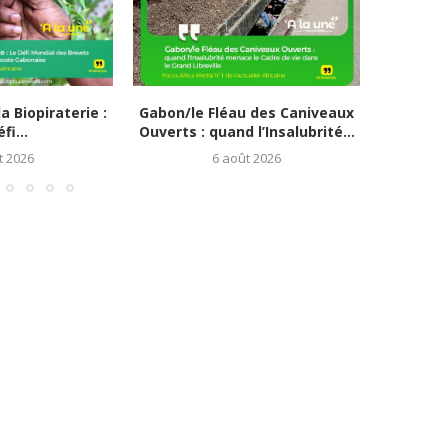
 Biopiraterie :
Gabon/le Fléau des Caniveaux
Évène
fi...
Ouverts : quand l’Insalubrité...
Soual
t 2026
6 août 2026