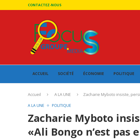
CONTACTEZ-NOUS
ACCUEIL
SOCIÉTÉ
ÉCONOMIE
POLITIQUE
Accueil
A LA UNE
Zacharie Myboto insiste, persi
A LA UNE
POLITIQUE
Zacharie Myboto insist
«Ali Bongo n’est pas e