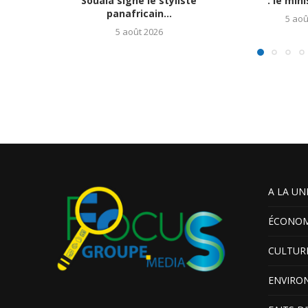
Souala signe le styliste
: le mini
panafricain...
5 aoû
5 août 2026
A LA UN
ÉCONOM
CULTUR
ENVIRO