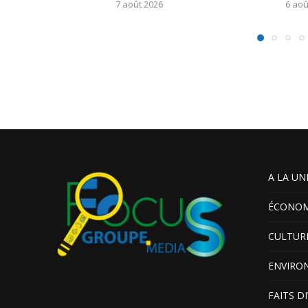
7 août 2026
6 aoû
A LA UN
ÉCONOM
CULTUR
ENVIRO
FAITS D