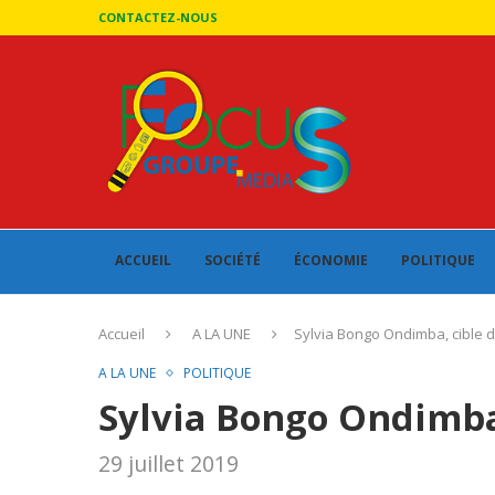
CONTACTEZ-NOUS
ACCUEIL
SOCIÉTÉ
ÉCONOMIE
POLITIQUE
Accueil
A LA UNE
Sylvia Bongo Ondimba, cible d
A LA UNE
POLITIQUE
Sylvia Bongo Ondimba,
29 juillet 2019