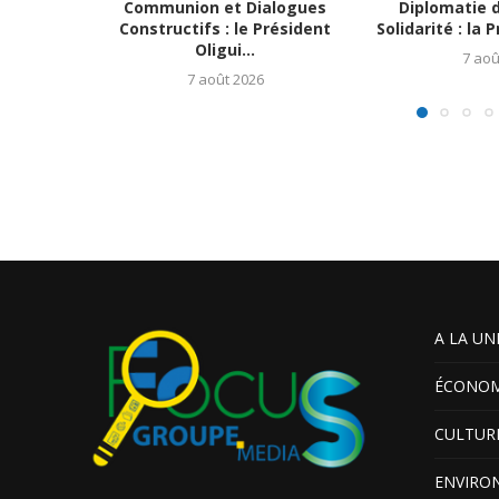
Communion et Dialogues
Diplomatie d
Constructifs : le Président
Solidarité : la
Oligui...
7 aoû
7 août 2026
A LA UN
ÉCONOM
CULTUR
ENVIRO