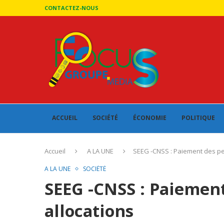
CONTACTEZ-NOUS
ACCUEIL
SOCIÉTÉ
ÉCONOMIE
POLITIQUE
Accueil
A LA UNE
SEEG -CNSS : Paiement des pe
A LA UNE
SOCIÉTÉ
SEEG -CNSS : Paiement
allocations