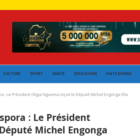
CULTURE
SPORT
SANTÉ
EDUCATION
FAITS DIVERS
a : Le Président Oligui Nguema reçoit le Député Michel Engonga Ella
spora : Le Président
 Député Michel Engonga