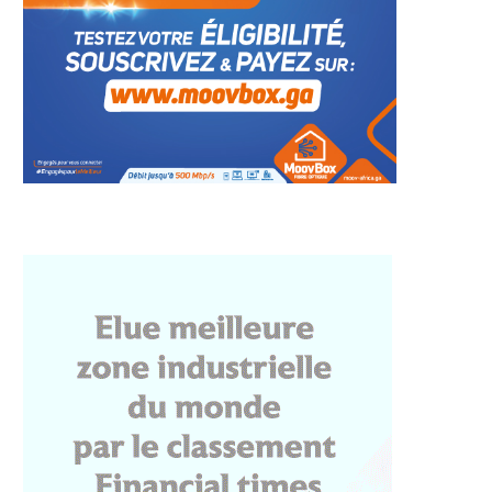
guema présent à Kigali
Rencontre avec la
pour la 13e...
communauté gabonaise du
Rwanda: «revenez...
14 mai 2026
14 mai 2026