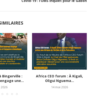
Covid-19 : l’OMS inquiet pour le Gabon
SIMILAIRES
 Bingerville :
Africa CEO forum : À Kigali,
Oligui N
n engage une...
Oligui Nguema...
n 2026
14 mai 2026