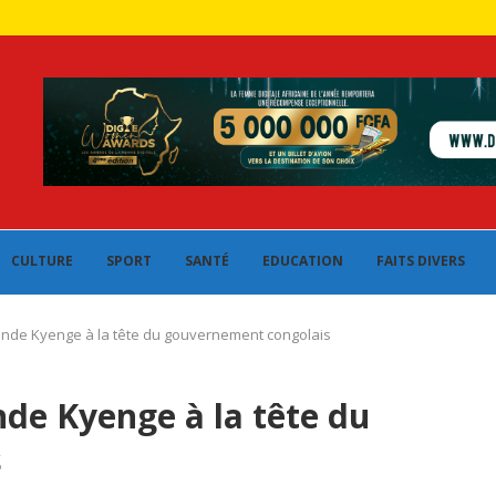
CULTURE
SPORT
SANTÉ
EDUCATION
FAITS DIVERS
de Kyenge à la tête du gouvernement congolais
e Kyenge à la tête du
s