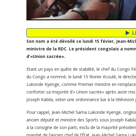
Son nom a été dévoilé ce lundi 15 févier, Jean-M
ministre de la RDC. Le président congolais a nomm
d’«Union sacrée».
Etant un pays en quête de stabilité, le chef du Congo F
du Congo a nommé, le lundi 15 février écoulé, le direc
Lukonde Kyenge, comme Premier ministre en remplacem
conforter sa majorité d’« Union sacrée» après avoir mis f
Joseph Kabila, selon une ordonnance lue à la télévision 
Pour rappel, Jean-Michel Sama Lukonde Kyenge, originai
ancien député et ministre des Sports sous Joseph Kabila
à la consigne de son parti, exclu de la majorité présiden
mandat de l’ancien chef de l’État. Jean-Michel Sama Luk