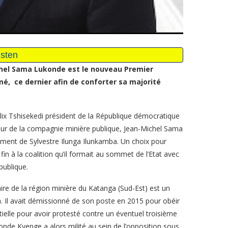
ichel Sama Lukonde est le nouveau Premier
é, ce dernier afin de conforter sa majorité
élix Tshisekedi président de la République démocratique
teur de la compagnie minière publique, Jean-Michel Sama
ent de Sylvestre Ilunga Ilunkamba. Un choix pour
in à la coalition qu’il formait au sommet de l’Etat avec
publique.
re de la région minière du Katanga (Sud-Est) est un
. Il avait démissionné de son poste en 2015 pour obéir
tielle pour avoir protesté contre un éventuel troisième
onde Kyenge a alors milité au sein de l’opposition sous