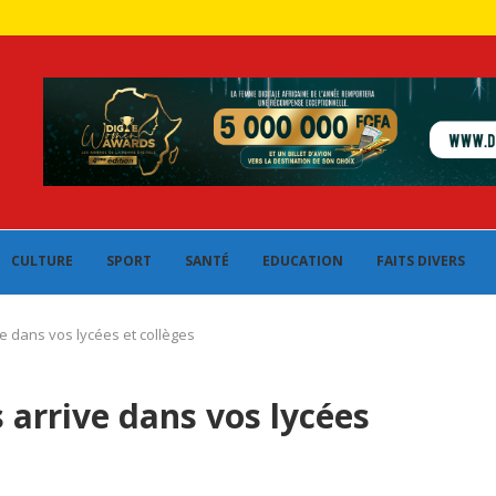
CULTURE
SPORT
SANTÉ
EDUCATION
FAITS DIVERS
e dans vos lycées et collèges
 arrive dans vos lycées