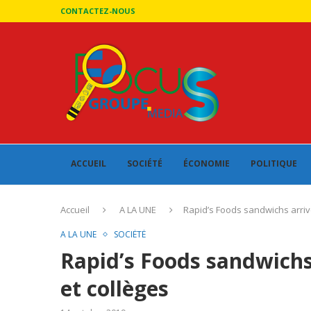
CONTACTEZ-NOUS
ACCUEIL
SOCIÉTÉ
ÉCONOMIE
POLITIQUE
Accueil
A LA UNE
Rapid’s Foods sandwichs arriv
A LA UNE
SOCIÉTÉ
Rapid’s Foods sandwichs
et collèges