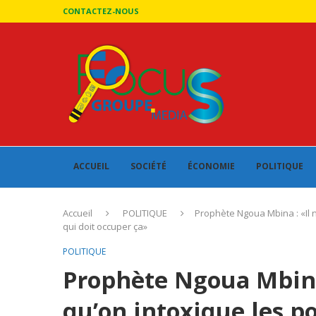
CONTACTEZ-NOUS
ACCUEIL
SOCIÉTÉ
ÉCONOMIE
POLITIQUE
Accueil
POLITIQUE
Prophète Ngoua Mbina : «Il n
qui doit occuper ça»
POLITIQUE
Prophète Ngoua Mbina 
qu’on intoxique les p