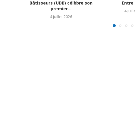
Bâtisseurs (UDB) célèbre son
Entre 
premier...
4 juil
4 juillet 2026