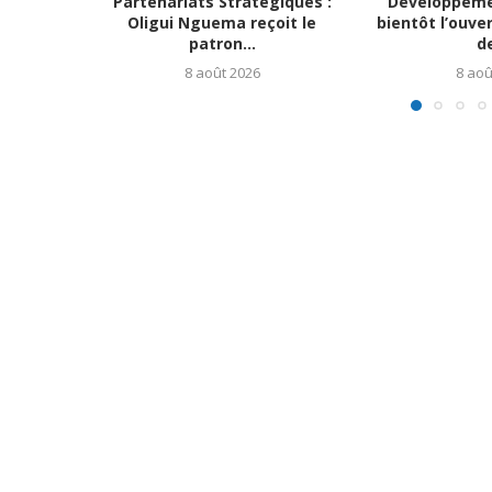
Partenariats Stratégiques :
Développemen
Oligui Nguema reçoit le
bientôt l’ouve
patron...
de
8 août 2026
8 aoû