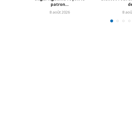
patron...
de
8 août 2026
8 aoû