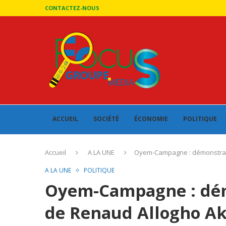
CONTACTEZ-NOUS
ACCUEIL
SOCIÉTÉ
ÉCONOMIE
POLITIQUE
Accueil
A LA UNE
Oyem-Campagne : démonstrati
A LA UNE
POLITIQUE
Oyem-Campagne : dém
de Renaud Allogho A