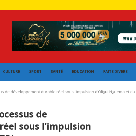
CULTURE
SPORT
SANTÉ
EDUCATION
FAITS DIVERS
us de développement durable réel sous l’impulsion d’Oligui Nguema et du
rocessus de
éel sous l’impulsion