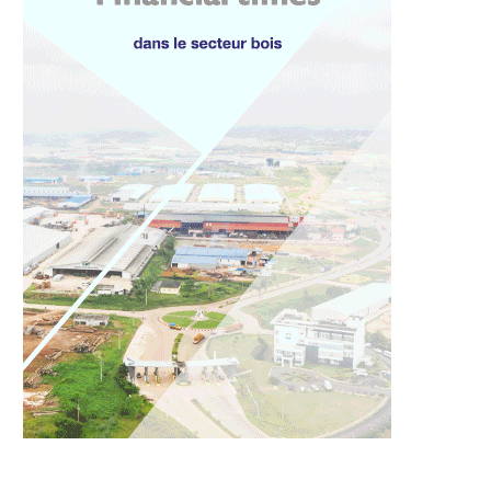
une Nation : Regard de
Renaissance annoncée pour le
dou Bonkoungou...
Mvett Palace : l’hôtel...
5 août 2026
5 août 2026