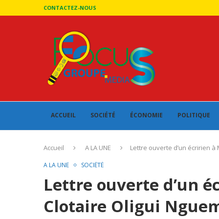
CONTACTEZ-NOUS
ACCUEIL
SOCIÉTÉ
ÉCONOMIE
POLITIQUE
Accueil
A LA UNE
Lettre ouverte d’un écririen à 
A LA UNE
SOCIÉTÉ
Lettre ouverte d’un éc
Clotaire Oligui Nguem