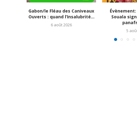
Gabon/le Fléau des Caniveaux
Évènement: 
Ouverts : quand l’Insalubrité...
Souala signe
panafri
6 août 2026
5 aoû