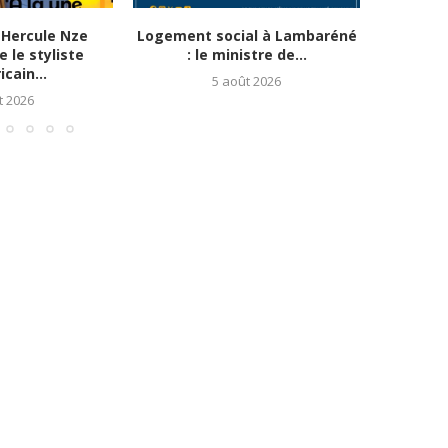
Hercule Nze
Logement social à Lambaréné
Apothéo
 le styliste
: le ministre de...
Ab
cain...
5 août 2026
t 2026