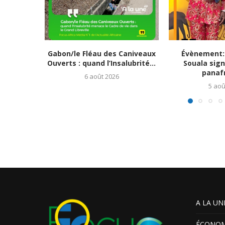
Gabon/le Fléau des Caniveaux
Évènement:
Ouverts : quand l’Insalubrité...
Souala sign
panafr
6 août 2026
5 aoû
A LA UN
ÉCONOM