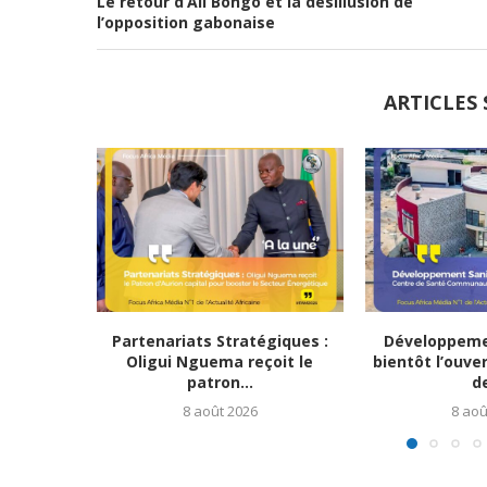
Le retour d’Ali Bongo et la désillusion de
l’opposition gabonaise
ARTICLES 
Partenariats Stratégiques :
Développemen
Oligui Nguema reçoit le
bientôt l’ouve
patron...
de
8 août 2026
8 aoû