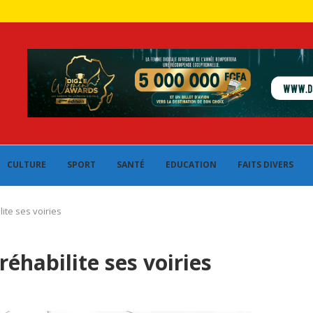
CULTURE
SPORT
SANTÉ
EDUCATION
FAITS DIVERS
lite ses voiries
réhabilite ses voiries