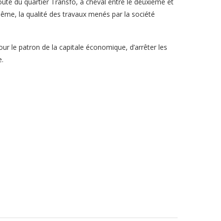
ute du quartier Transfo, à cheval entre le deuxième et
-même, la qualité des travaux menés par la société
pour le patron de la capitale économique, d’arrêter les
e.