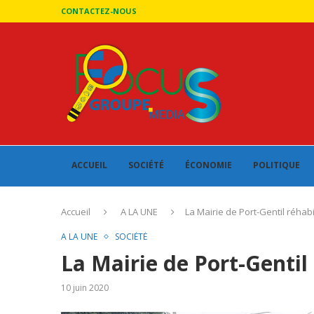
CONTACTEZ-NOUS
ACCUEIL
SOCIÉTÉ
ÉCONOMIE
POLITIQUE
Accueil
A LA UNE
La Mairie de Port-Gentil réhabi
A LA UNE
SOCIÉTÉ
La Mairie de Port-Gentil 
10 juin 2020