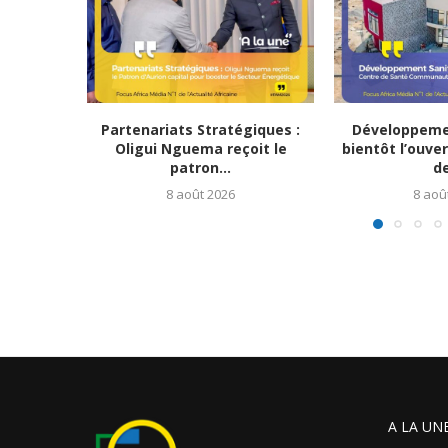
Partenariats Stratégiques :
Développemen
Oligui Nguema reçoit le
bientôt l’ouve
patron...
de
8 août 2026
8 aoû
A LA UN