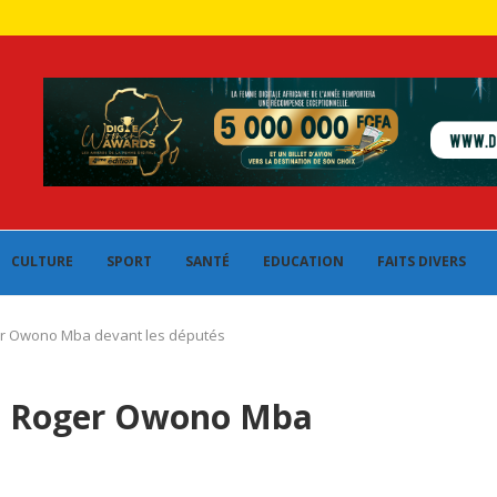
CULTURE
SPORT
SANTÉ
EDUCATION
FAITS DIVERS
ger Owono Mba devant les députés
0 : Roger Owono Mba