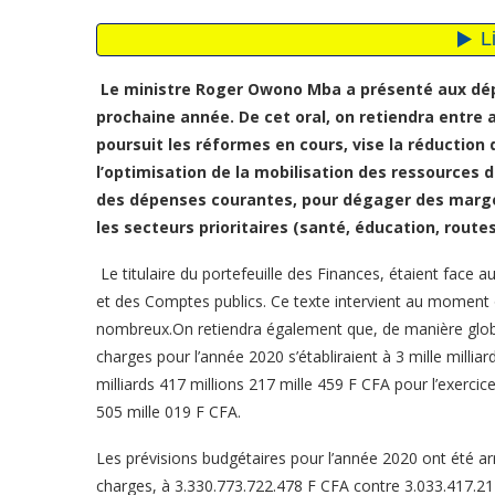
Le ministre Roger Owono Mba a présenté aux dép
prochaine année. De cet oral, on retiendra entre a
poursuit les réformes en cours, vise la réduction 
l’optimisation de la mobilisation des ressources de 
des dépenses courantes, pour dégager des marges
les secteurs prioritaires (santé, éducation, routes
Le titulaire du portefeuille des Finances, étaient face
et des Comptes publics. Ce texte intervient au moment o
nombreux.On retiendra également que, de manière globa
charges pour l’année 2020 s’établiraient à 3 mille millia
milliards 417 millions 217 mille 459 F CFA pour l’exercic
505 mille 019 F CFA.
Les prévisions budgétaires pour l’année 2020 ont été arr
charges, à 3.330.773.722.478 F CFA contre 3.033.417.2