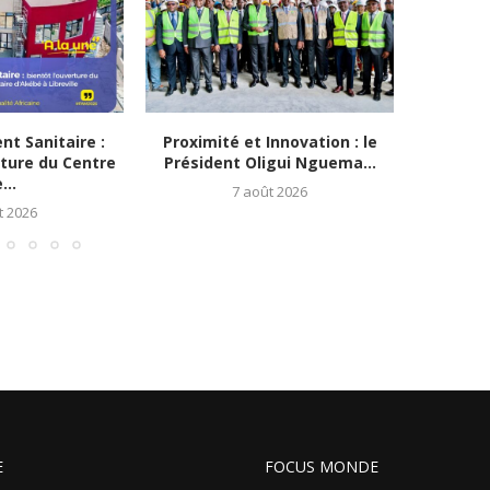
t Sanitaire :
Proximité et Innovation : le
Gabon/le
rture du Centre
Président Oligui Nguema...
Ouverts :
...
7 août 2026
t 2026
E
FOCUS MONDE