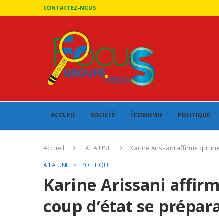
CONTACTEZ-NOUS
ACCUEIL
SOCIÉTÉ
ÉCONOMIE
POLITIQUE
Accueil
A LA UNE
Karine Arissani affirme qu’une
A LA UNE
POLITIQUE
Karine Arissani affir
coup d’état se prépara