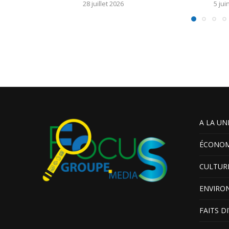
28 juillet 2026
5 jui
A LA UN
ÉCONOM
CULTUR
ENVIRO
FAITS D