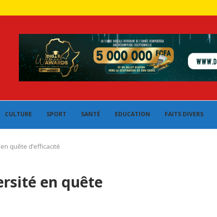
CULTURE
SPORT
SANTÉ
EDUCATION
FAITS DIVERS
en quête d’efficacité
rsité en quête