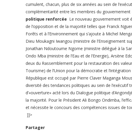
cumulent, chacun, plus de six années au sein de l’exécut
complémentarité entre les membres du gouvernement 
politique renforcée
Le nouveau gouvernement voit ég
de l’opposition et de la majorité telles que Franck Ng
Forêts et à l’Environnement qui s’ajoute à Michel Menga
Dieu Moukagni Iwangou (ministre de l’Enseignement su
Jonathan Ndoutoume Ngome (ministre délégué à la Santé).
Ondo Mba (ministre de l’Eau et de l’Energie), Arsène E
deux du Rassemblement pour la restauration des valeurs
Tourisme) de l’Union pour la démocratie et l’intégration
République est occupé par Pierre Claver Maganga Mouss
diversité des tendances politiques au sein de l’exécutif t
d’«ouverture» acté lors du Dialogue politique d’Angondj
la majorité. Pour le Président Ali Bongo Ondimba, l’effic
et nécessite le concours des compétences issues de tou
]]>
Partager