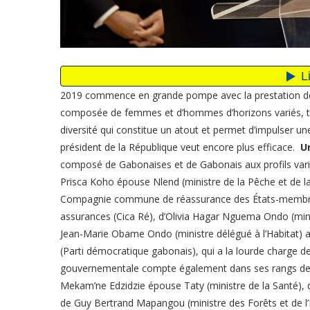
2019 commence en grande pompe avec la prestation de
composée de femmes et d’hommes d’horizons variés, tan
diversité qui constitue un atout et permet d’impulser un
président de la République veut encore plus efficace.
U
composé de Gabonaises et de Gabonais aux profils variés.
Prisca Koho épouse Nlend (ministre de la Pêche et de la
Compagnie commune de réassurance des États-membres
assurances (Cica Ré), d’Olivia Hagar Nguema Ondo (minist
Jean-Marie Obame Ondo (ministre délégué à l’Habitat) 
(Parti démocratique gabonais), qui a la lourde charge d
gouvernementale compte également dans ses rangs des 
Mekam’ne Edzidzie épouse Taty (ministre de la Santé), 
de Guy Bertrand Mapangou (ministre des Forêts et de l’