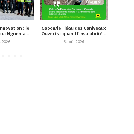
nnovation : le
Gabon/le Fléau des Caniveaux
Évène
gui Nguema...
Ouverts : quand l’Insalubrité...
Soual
t 2026
6 août 2026