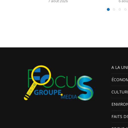
7 août 2026
6 aoû
A LA UN
ÉCONOM
CULTUR
ENVIRO
FAITS D