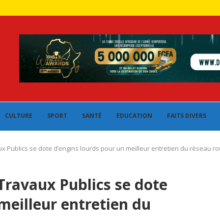
CULTURE
SPORT
SANTÉ
EDUCATION
FAITS DIVERS
x Publics se dote d’engins lourds pour un meilleur entretien du réseau rou
Travaux Publics se dote
meilleur entretien du