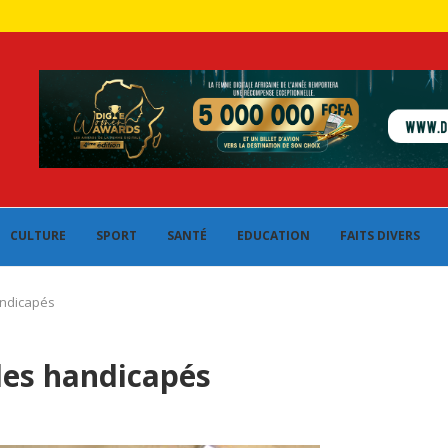
CULTURE
SPORT
SANTÉ
EDUCATION
FAITS DIVERS
andicapés
 des handicapés