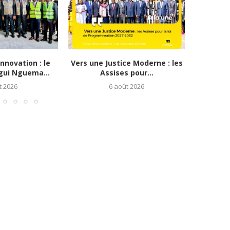
nnovation : le
Vers une Justice Moderne : les
TAKAD To
gui Nguema...
Assises pour...
le G
t 2026
6 août 2026