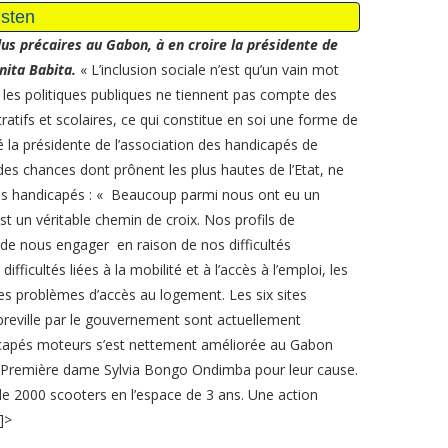
lus précaires au Gabon, à en croire la présidente de
ita Babita.
« L’inclusion sociale n’est qu’un vain mot
, les politiques publiques ne tiennent pas compte des
atifs et scolaires, ce qui constitue en soi une forme de
é la présidente de l’association des handicapés de
 des chances dont prônent les plus hautes de l’Etat, ne
r les handicapés : « Beaucoup parmi nous ont eu un
st un véritable chemin de croix. Nos profils de
 de nous engager en raison de nos difficultés
ficultés liées à la mobilité et à l’accès à l’emploi, les
es problèmes d’accès au logement. Les six sites
Libreville par le gouvernement sont actuellement
ndicapés moteurs s’est nettement améliorée au Gabon
la Première dame Sylvia Bongo Ondimba pour leur cause.
 de 2000 scooters en l’espace de 3 ans. Une action
]>