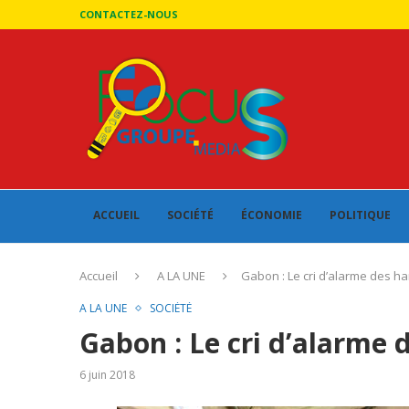
CONTACTEZ-NOUS
ACCUEIL
SOCIÉTÉ
ÉCONOMIE
POLITIQUE
Accueil
A LA UNE
Gabon : Le cri d’alarme des h
A LA UNE
SOCIÉTÉ
Gabon : Le cri d’alarme
6 juin 2018