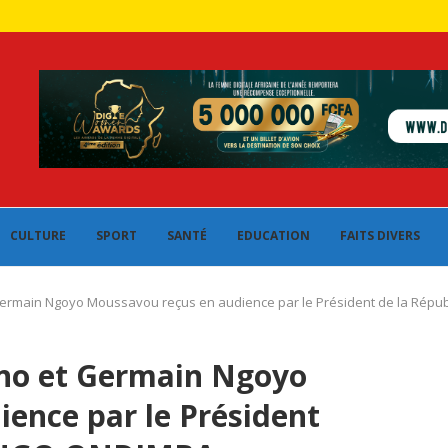
CULTURE
SPORT
SANTÉ
EDUCATION
FAITS DIVERS
ermain Ngoyo Moussavou reçus en audience par le Président de la Rép
no et Germain Ngoyo
ence par le Président