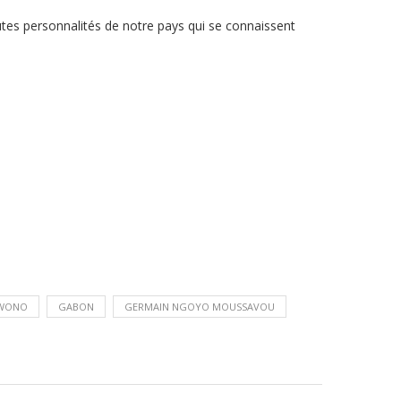
autes personnalités de notre pays qui se connaissent
OWONO
GABON
GERMAIN NGOYO MOUSSAVOU