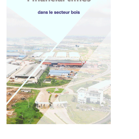
e significative des
L’Élan d’une Nation : Regard de
e ferraillage sur le...
Mahamadou Bonkoungou...
6 août 2026
5 août 2026