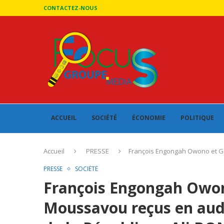
CONTACTEZ-NOUS
ACCUEIL
SOCIÉTÉ
ÉCONOMIE
POLITIQUE
Accueil
PRESSE
François Engongah Owono et G
PRESSE
SOCIÉTÉ
François Engongah Owo
Moussavou reçus en audi