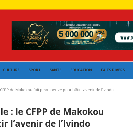
CULTURE
SPORT
SANTÉ
EDUCATION
FAITS DIVERS
 CFPP de Makokou fait peau neuve pour bâtir l’avenir de l’Ivindo
le : le CFPP de Makokou
r l’avenir de l’Ivindo