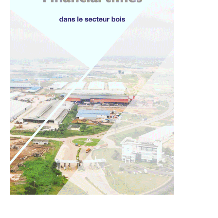
t social à Lambaréné
Apothéose ouest-africaine à
le ministre de...
Abidjan : le couple
présidentiel...
5 août 2026
5 août 2026