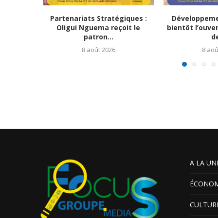
Partenariats Stratégiques :
Développemen
Oligui Nguema reçoit le
bientôt l’ouve
patron...
de
8 août 2026
8 aoû
A LA UN
ÉCONOM
CULTUR