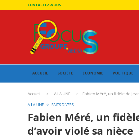
CONTACTEZ-NOUS
ACCUEIL
SOCIÉTÉ
ÉCONOMIE
POLITIQUE
Accueil
A LA UNE
Fabien Méré, un fidèle de Jean
A LA UNE
FAITS DIVERS
Fabien Méré, un fidèl
d’avoir violé sa nièce