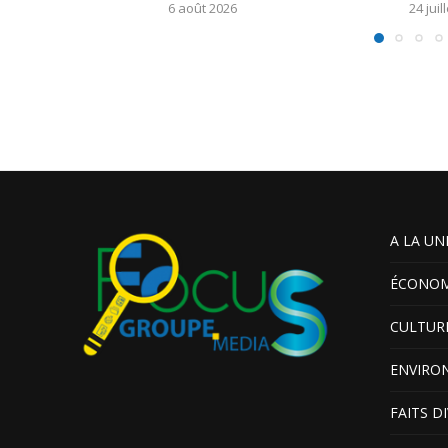
6 août 2026
24 juil
A LA UN
ÉCONOM
CULTUR
ENVIRO
FAITS D