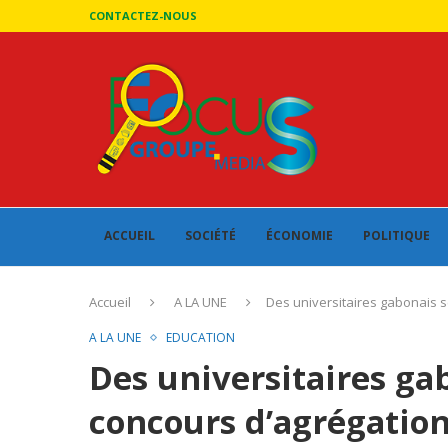
CONTACTEZ-NOUS
ACCUEIL
SOCIÉTÉ
ÉCONOMIE
POLITIQUE
Accueil
A LA UNE
Des universitaires gabonais 
A LA UNE
EDUCATION
Des universitaires ga
concours d’agrégatio