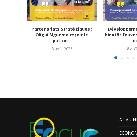
Partenariats Stratégiques :
Développemen
Oligui Nguema reçoit le
bientôt l’ouve
patron...
de
8 août 2026
8 aoû
A LA UN
ÉCONOM