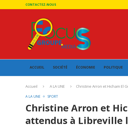
CONTACTEZ-NOUS
ACCUEIL
SOCIÉTÉ
ÉCONOMIE
POLITIQUE
Accueil
A LA UNE
Christine Arron et Hicham El G
A LA UNE
SPORT
Christine Arron et Hi
attendus à Libreville