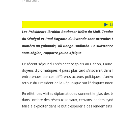
14 mai 2019
Les Présidents Ibrahim Boubacar Keïta du Mali, Teodo
du Sénégal et Paul Kagame du Rwanda sont attendus tr
numéro un gabonais, Ali Bongo Ondimba. En substance, 
sous-région, rapporte Jeune Afrique.
Le récent séjour du président togolais au Gabon, Faure 
doyens diplomatiques 4 jours plus tard s’inscrivait dans
entretenues par ces différents acteurs politiques. L’arri
retour du Président de la République sur l’échiquier inter
En effet, ces visites diplomatiques sonnent le glas des 
dans l’ombre des réseaux sociaux, certains leaders syn
faille à exploiter dans le but d’espérer à des lendemains 