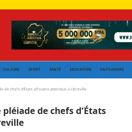
CULTURE
SPORT
SANTÉ
EDUCATION
FAITS DIVERS
e de chefs d’États africains attendue à Libreville
 pléiade de chefs d’États
eville