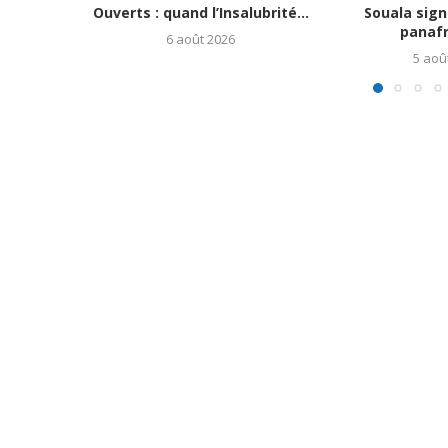
Ouverts : quand l’Insalubrité...
Souala signe
panafri
6 août 2026
5 aoû