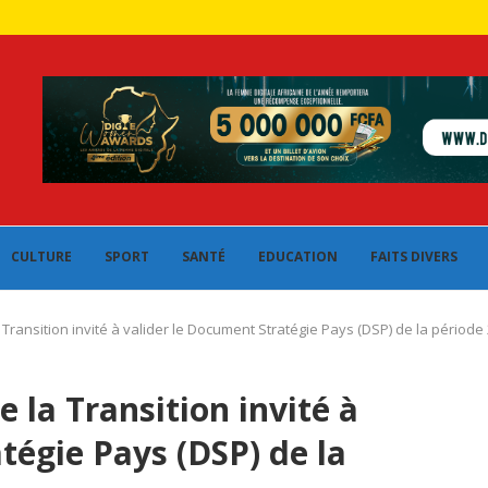
CULTURE
SPORT
SANTÉ
EDUCATION
FAITS DIVERS
ransition invité à valider le Document Stratégie Pays (DSP) de la période
la Transition invité à
tégie Pays (DSP) de la