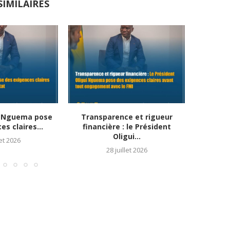
SIMILAIRES
i Nguema pose
Transparence et rigueur
Accord É
s claires...
financière : le Président
Oligui...
let 2026
28 juillet 2026