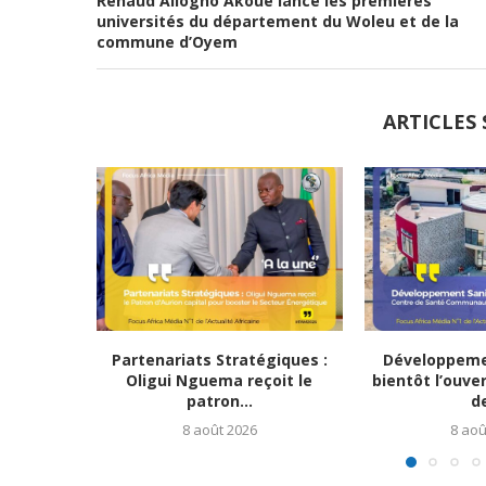
Renaud Allogho Akoue lance les premières
universités du département du Woleu et de la
commune d’Oyem
ARTICLES 
Partenariats Stratégiques :
Développemen
Oligui Nguema reçoit le
bientôt l’ouve
patron...
de
8 août 2026
8 aoû