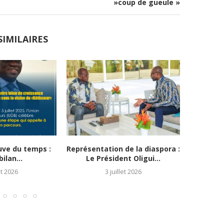
»coup de gueule »
SIMILAIRES
uve du temps :
Représentation de la diaspora :
Conf
ilan...
Le Président Oligui...
politi
et 2026
3 juillet 2026