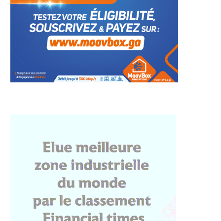
ormité des partis
UDB: grand flou autour d’un
ques au Gabon: EPG,
supposé congrès et...
CNCD...
19 juin 2026
29 juin 2026