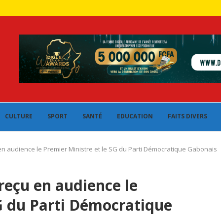
CULTURE
SPORT
SANTÉ
EDUCATION
FAITS DIVERS
 audience le Premier Ministre et le SG du Parti Démocratique Gabonais
eçu en audience le
SG du Parti Démocratique