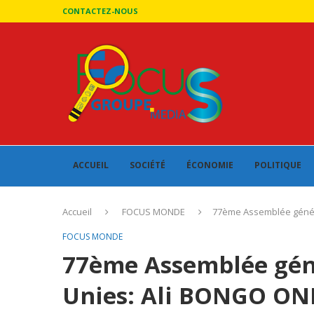
CONTACTEZ-NOUS
ACCUEIL
SOCIÉTÉ
ÉCONOMIE
POLITIQUE
Accueil
FOCUS MONDE
77ème Assemblée génér
FOCUS MONDE
77ème Assemblée gén
Unies: Ali BONGO ON