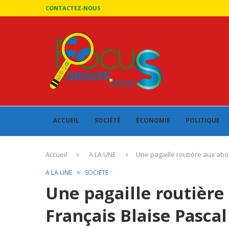
CONTACTEZ-NOUS
ACCUEIL
SOCIÉTÉ
ÉCONOMIE
POLITIQUE
Accueil
A LA UNE
Une pagaille routière aux abo
A LA UNE
SOCIÉTÉ
Une pagaille routière
Français Blaise Pascal