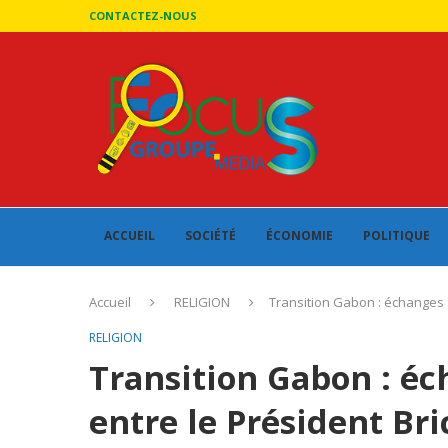
CONTACTEZ-NOUS
ACCUEIL
SOCIÉTÉ
ÉCONOMIE
POLITIQUE
Accueil
RELIGION
Transition Gabon : échanges 
RELIGION
Transition Gabon : é
entre le Président Bri