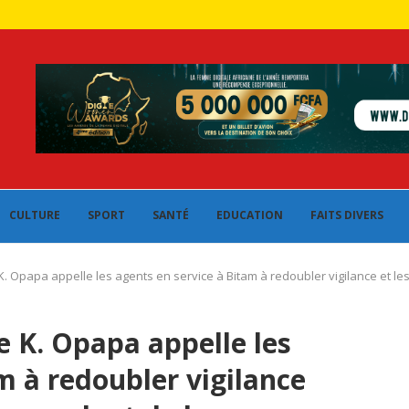
CULTURE
SPORT
SANTÉ
EDUCATION
FAITS DIVERS
e K. Opapa appelle les agents en service à Bitam à redoubler vigilance et l
ce K. Opapa appelle les
m à redoubler vigilance