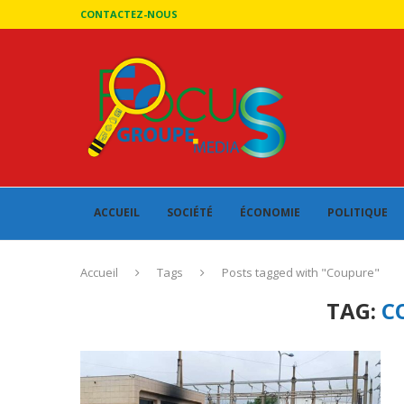
CONTACTEZ-NOUS
ACCUEIL
SOCIÉTÉ
ÉCONOMIE
POLITIQUE
Accueil
Tags
Posts tagged with "Coupure"
TAG:
C