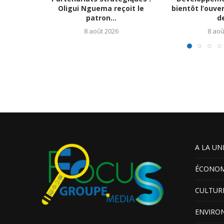
Oligui Nguema reçoit le
bientôt l’ouve
patron...
de
8 août 2026
8 aoû
A LA UN
ÉCONOM
CULTUR
ENVIRO