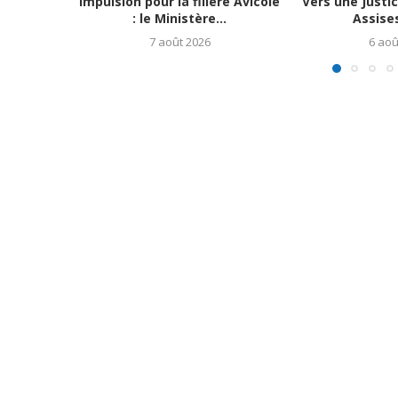
Impulsion pour la filière Avicole
Vers une Justi
: le Ministère...
Assises
7 août 2026
6 aoû