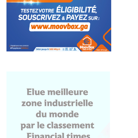
: Zita Oligui Nguema
Santé publique : Succès
gne de l’expertise...
retentissant pour la
première...
23 juillet 2026
17 juillet 2026