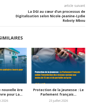
article suivant
La DGI au cœur d’un processus de
Digitalisation selon Nicole-Jeanine-Lydie
Roboty Mbou
SIMILAIRES
e nouvelle ère
Protection de la jeunesse : Le
Santé 
vre pour La...
Parlement français...
s’imprè
t 2026
23 juillet 2026