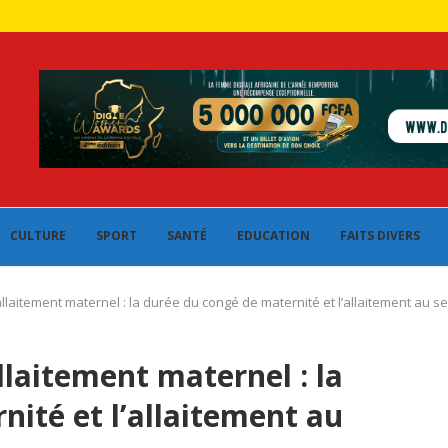
CULTURE
SPORT
SANTÉ
EDUCATION
FAITS DIVERS
laitement maternel : la durée du congé de maternité et l’allaitement au se
laitement maternel : la
ité et l’allaitement au